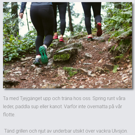
Ta med Tjejgänget upp och träna hos oss. Spring runt våra
leder, paddla sup eller kanot. Varför inte övernatta på vår
flotte.
Tänd grillen och njut av underbar utsikt över vackra Ulvsjön.