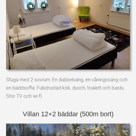
Stuga med 2 sovrum. En dubbelsäng, en våningssäng och
en bäddsoffa. Fullutrustad kök, dusch, toalett och bastu.
Stor TV och wi-fi.
Villan 12+2 bäddar (500m bort)