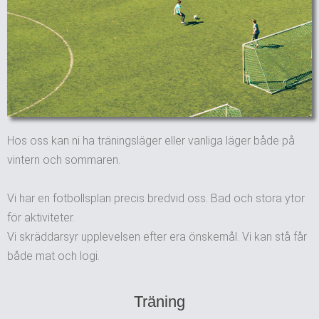
Hos oss kan ni ha träningsläger eller vanliga läger både på
vintern och sommaren.
Vi har en fotbollsplan precis bredvid oss. Bad och stora ytor
för aktiviteter.
Vi skräddarsyr upplevelsen efter era önskemål. Vi kan stå får
både mat och logi.
Träning