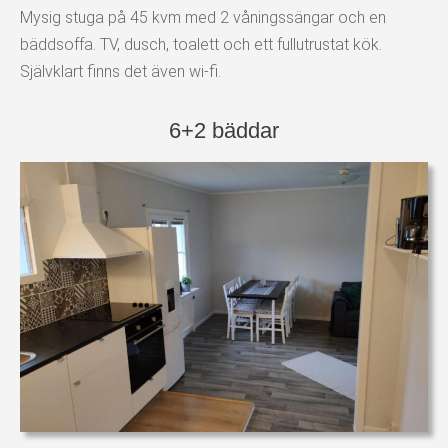
Mysig stuga på 45 kvm med 2 våningssängar och en
bäddsoffa. TV, dusch, toalett och ett fullutrustat kök.
Självklart finns det även wi-fi.
6+2 bäddar