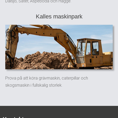
Dalsjö, Säter, Aspeboda och Hagge.
Kalles maskinpark
Prova på att köra grävmaskin, caterpillar och
skogsmaskin i fullskalig storlek.