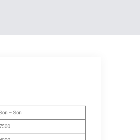
Sön – Sön
7500